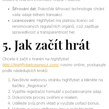
Šifrování dat:
Pokročilé šifrovací technologie chrání
vaše údaje během transakcí.
Licencování:
Highflybet má platnou licenci od
renomovaných regulačních orgánů, což zajišťuje
spravedlivost a transparentnost her.
5. Jak začít hrát
Chcete-li začít s hraním na
highflybet
http://highflybetcasinocz.com/
casino online
, postupujte
podle následujících kroků:
Navštivte webovou stránku highflybet a klikněte na
tlačítko „Registrace“.
Vyplňte registrační formulář s požadovanými údaji.
Dokončete proces ověření e-mailem.
Udělejte svůj první vklad a využijte uvítací bonus.