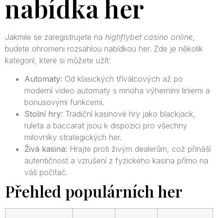
nabídka her
Jakmile se zaregistrujete na
highflybet casino online
,
budete ohromeni rozsáhlou nabídkou her. Zde je několik
kategorií, které si můžete užít:
Automaty:
Od klasických tříválcových až po
moderní video automaty s mnoha výherními liniemi a
bonusovými funkcemi.
Stolní hry:
Tradiční kasinové hry jako blackjack,
ruleta a baccarat jsou k dispozici pro všechny
milovníky strategických her.
Živá kasina:
Hrajte proti živým dealerům, což přináší
autentičnost a vzrušení z fyzického kasina přímo na
váš počítač.
Přehled populárních her