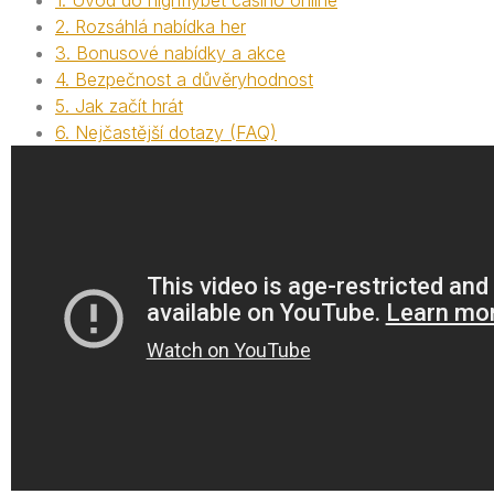
1. Úvod do highflybet casino online
2. Rozsáhlá nabídka her
3. Bonusové nabídky a akce
4. Bezpečnost a důvěryhodnost
5. Jak začít hrát
6. Nejčastější dotazy (FAQ)