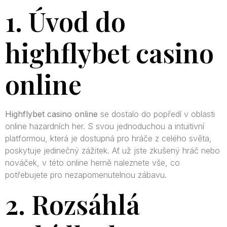
1. Úvod do
highflybet casino
online
Highflybet casino online
se dostalo do popředí v oblasti
online hazardních her. S svou jednoduchou a intuitivní
platformou, která je dostupná pro hráče z celého světa,
poskytuje jedinečný zážitek. Ať už jste zkušený hráč nebo
nováček, v této online herně naleznete vše, co
potřebujete pro nezapomenutelnou zábavu.
2. Rozsáhlá