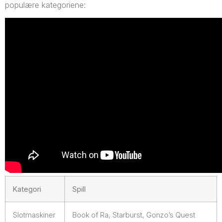
populære kategoriene:
Kategori
Spill
Slotmaskiner
Book of Ra, Starburst, Gonzo’s Quest