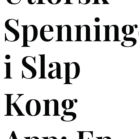
Spenning
i Slap
Kong