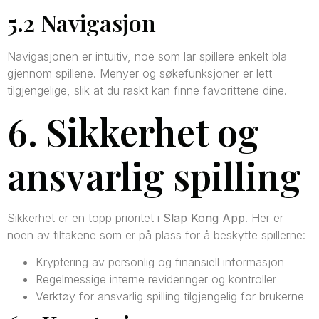
5.2 Navigasjon
Navigasjonen er intuitiv, noe som lar spillere enkelt bla
gjennom spillene. Menyer og søkefunksjoner er lett
tilgjengelige, slik at du raskt kan finne favorittene dine.
6. Sikkerhet og
ansvarlig spilling
Sikkerhet er en topp prioritet i
Slap Kong App
. Her er
noen av tiltakene som er på plass for å beskytte spillerne:
Kryptering av personlig og finansiell informasjon
Regelmessige interne revideringer og kontroller
Verktøy for ansvarlig spilling tilgjengelig for brukerne