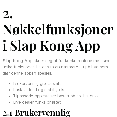
2.
Nøkkelfunksjoner
i Slap Kong App
Slap Kong App
skiller seg ut fra konkurrentene med sine
unike funksjoner. La oss ta en nærmere titt på hva som
gjør denne appen spesiell.
Brukervennlig grensesnitt
Rask lastetid og stabil ytelse
Tilpassede opplevelser basert på spillhistorikk
Live dealer-funksjonalitet
2.1 Brukervennlig