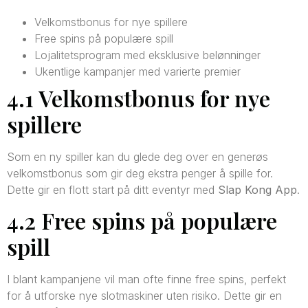
Velkomstbonus for nye spillere
Free spins på populære spill
Lojalitetsprogram med eksklusive belønninger
Ukentlige kampanjer med varierte premier
4.1 Velkomstbonus for nye
spillere
Som en ny spiller kan du glede deg over en generøs
velkomstbonus som gir deg ekstra penger å spille for.
Dette gir en flott start på ditt eventyr med
Slap Kong App
.
4.2 Free spins på populære
spill
I blant kampanjene vil man ofte finne free spins, perfekt
for å utforske nye slotmaskiner uten risiko. Dette gir en