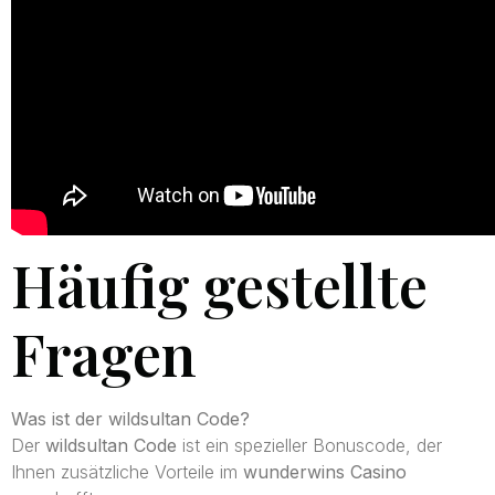
Häufig gestellte
Fragen
Was ist der wildsultan Code?
Der
wildsultan Code
ist ein spezieller Bonuscode, der
Ihnen zusätzliche Vorteile im
wunderwins Casino