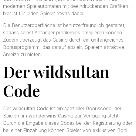
modernen Spielautomaten mit beeindruckenden Grafiken –
hier ist für jeden Spieler etwas dabei.
Die Benutzeroberfläche ist benutzerfreundlich gestaltet,
sodass selbst Anfänger problemlos navigieren können.
Zudem überzeugt das Casino durch ein umfangreiches
Bonusprogramm, das darauf abzielt, Spielern attraktive
Anreize zu bieten.
Der wildsultan
Code
Der
wildsultan Code
ist ein spezieller Bonuscode, der
Spielern im
wunderwins Casino
zur Verfügung steht.
Durch die Eingabe dieses Codes bei der Registrierung oder
bei einer Einzahlung können Spieler von exklusiven Boni