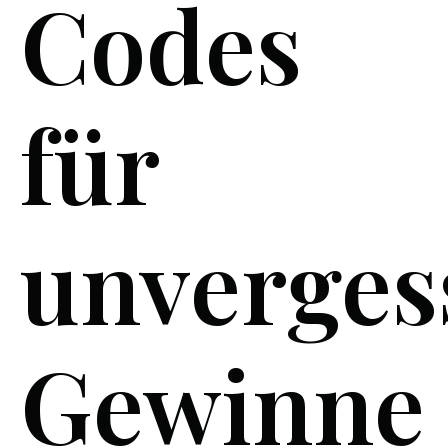
Codes
für
unverges
Gewinne