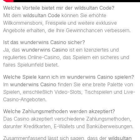
Welche Vorteile bietet mir der wildsultan Code?
Mit dem
wildsultan Code
können Sie erhöhte
Willkommensboni, Freispiele und weitere exklusive
Angebote erhalten, die Ihre Gewinnchancen verbessern.
Ist das wunderwins Casino sicher?
Ja, das
wunderwins Casino
ist ein lizenziertes und
reguliertes Online-Casino, das Spielern ein sicheres und
faires Spielumfeld bietet.
Welche Spiele kann ich im wunderwins Casino spielen?
Im
wunderwins Casino
finden Sie eine breite Palette von
Spielen, einschließlich Video-Slots, Tischspielen und Live-
Casino-Angeboten.
Welche Zahlungsmethoden werden akzeptiert?
Das Casino akzeptiert verschiedene Zahlungsmethoden,
darunter Kreditkarten, E-Wallets und Banküberweisungen.
Zusammenfassend lässt sich sagen, dass der
wildsultan