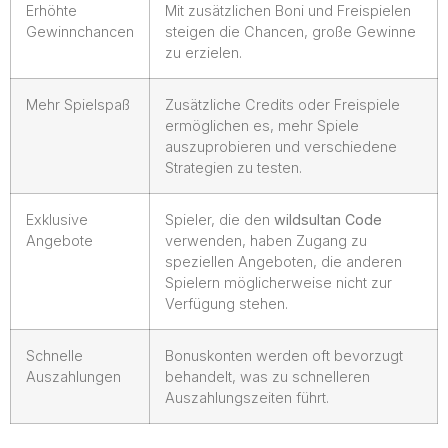
Erhöhte
Mit zusätzlichen Boni und Freispielen
Gewinnchancen
steigen die Chancen, große Gewinne
zu erzielen.
Mehr Spielspaß
Zusätzliche Credits oder Freispiele
ermöglichen es, mehr Spiele
auszuprobieren und verschiedene
Strategien zu testen.
Exklusive
Spieler, die den
wildsultan Code
Angebote
verwenden, haben Zugang zu
speziellen Angeboten, die anderen
Spielern möglicherweise nicht zur
Verfügung stehen.
Schnelle
Bonuskonten werden oft bevorzugt
Auszahlungen
behandelt, was zu schnelleren
Auszahlungszeiten führt.