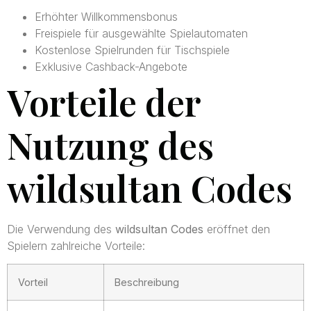
Erhöhter Willkommensbonus
Freispiele für ausgewählte Spielautomaten
Kostenlose Spielrunden für Tischspiele
Exklusive Cashback-Angebote
Vorteile der
Nutzung des
wildsultan Codes
Die Verwendung des
wildsultan Codes
eröffnet den
Spielern zahlreiche Vorteile:
Vorteil
Beschreibung