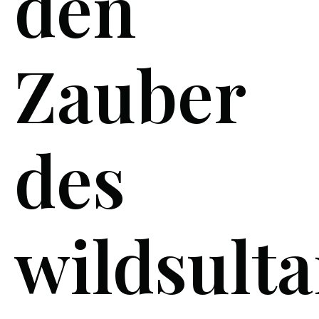
den
Zauber
des
wildsult