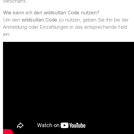
verschafft.
Wie kann ich den wildsultan Code nutzen?
Um den
wildsultan Code
zu nutzen, geben Sie ihn bei der
Anmeldung oder Einzahlungen in das entsprechende Feld
ein.