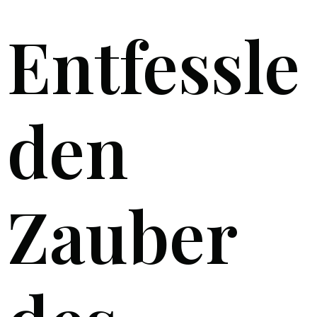
Entfessle
den
Zauber