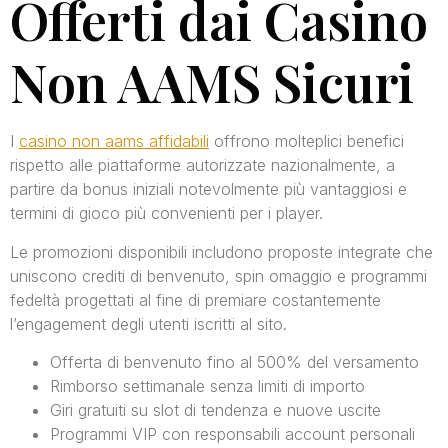
Offerti dai Casino
Non AAMS Sicuri
I
casino non aams affidabili
offrono molteplici benefici
rispetto alle piattaforme autorizzate nazionalmente, a
partire da bonus iniziali notevolmente più vantaggiosi e
termini di gioco più convenienti per i player.
Le promozioni disponibili includono proposte integrate che
uniscono crediti di benvenuto, spin omaggio e programmi
fedeltà progettati al fine di premiare costantemente
l’engagement degli utenti iscritti al sito.
Offerta di benvenuto fino al 500% del versamento
Rimborso settimanale senza limiti di importo
Giri gratuiti su slot di tendenza e nuove uscite
Programmi VIP con responsabili account personali