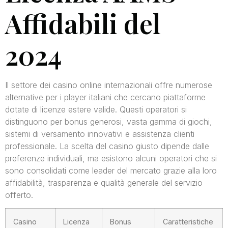
Affidabili del
2024
Il settore dei casino online internazionali offre numerose
alternative per i player italiani che cercano piattaforme
dotate di licenze estere valide. Questi operatori si
distinguono per bonus generosi, vasta gamma di giochi,
sistemi di versamento innovativi e assistenza clienti
professionale. La scelta del casino giusto dipende dalle
preferenze individuali, ma esistono alcuni operatori che si
sono consolidati come leader del mercato grazie alla loro
affidabilità, trasparenza e qualità generale del servizio
offerto.
Casino
Licenza
Bonus
Caratteristiche