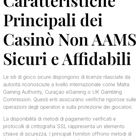
Caratteristiche
Principali dei
Casinò Non AAMS
Sicuri e Affidabili
Le siti di gioco sicure dispongono di licenze rilasciate da
autorità riconosciute a livello internazionale come Malta
Gaming Authority, Curaçao eGaming o UK Gambling
Commission. Questi enti assicurano verifiche rigorose sulle
operazioni degli operatori e sulla protezione dei giocatori.
La disponibilità di metodi di pagamento verificati e
protocolli di crittografia SSL rappresenta un elemento
chiave di sicurezza. I principali fornitori offrono metodi di