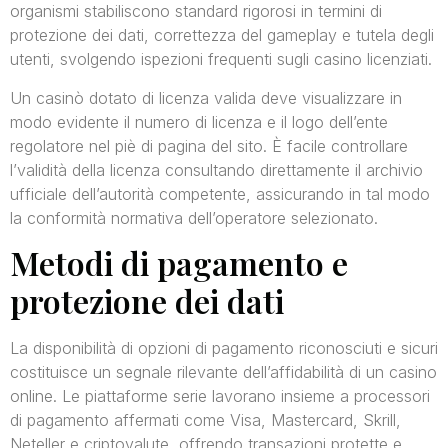
organismi stabiliscono standard rigorosi in termini di
protezione dei dati, correttezza del gameplay e tutela degli
utenti, svolgendo ispezioni frequenti sugli casino licenziati.
Un casinò dotato di licenza valida deve visualizzare in
modo evidente il numero di licenza e il logo dell’ente
regolatore nel piè di pagina del sito. È facile controllare
l’validità della licenza consultando direttamente il archivio
ufficiale dell’autorità competente, assicurando in tal modo
la conformità normativa dell’operatore selezionato.
Metodi di pagamento e
protezione dei dati
La disponibilità di opzioni di pagamento riconosciuti e sicuri
costituisce un segnale rilevante dell’affidabilità di un casino
online. Le piattaforme serie lavorano insieme a processori
di pagamento affermati come Visa, Mastercard, Skrill,
Neteller e criptovalute, offrendo transazioni protette e