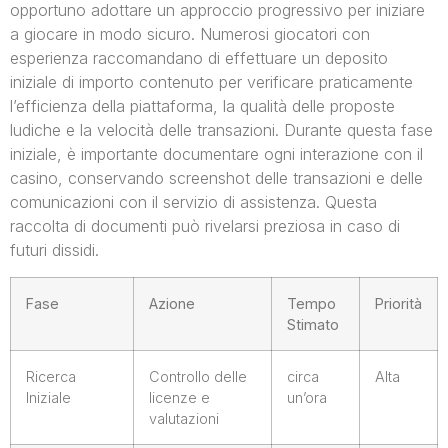
opportuno adottare un approccio progressivo per iniziare
a giocare in modo sicuro. Numerosi giocatori con
esperienza raccomandano di effettuare un deposito
iniziale di importo contenuto per verificare praticamente
l’efficienza della piattaforma, la qualità delle proposte
ludiche e la velocità delle transazioni. Durante questa fase
iniziale, è importante documentare ogni interazione con il
casino, conservando screenshot delle transazioni e delle
comunicazioni con il servizio di assistenza. Questa
raccolta di documenti può rivelarsi preziosa in caso di
futuri dissidi.
Fase
Azione
Tempo
Priorità
Stimato
Ricerca
Controllo delle
circa
Alta
Iniziale
licenze e
un’ora
valutazioni