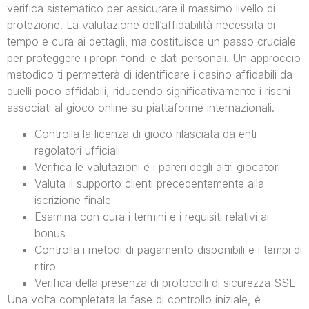
verifica sistematico per assicurare il massimo livello di
protezione. La valutazione dell’affidabilità necessita di
tempo e cura ai dettagli, ma costituisce un passo cruciale
per proteggere i propri fondi e dati personali. Un approccio
metodico ti permetterà di identificare i casino affidabili da
quelli poco affidabili, riducendo significativamente i rischi
associati al gioco online su piattaforme internazionali.
Controlla la licenza di gioco rilasciata da enti
regolatori ufficiali
Verifica le valutazioni e i pareri degli altri giocatori
Valuta il supporto clienti precedentemente alla
iscrizione finale
Esamina con cura i termini e i requisiti relativi ai
bonus
Controlla i metodi di pagamento disponibili e i tempi di
ritiro
Verifica della presenza di protocolli di sicurezza SSL
Una volta completata la fase di controllo iniziale, è