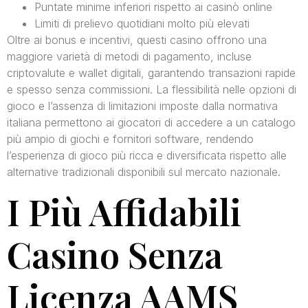
Puntate minime inferiori rispetto ai casinò online
Limiti di prelievo quotidiani molto più elevati
Oltre ai bonus e incentivi, questi casino offrono una
maggiore varietà di metodi di pagamento, incluse
criptovalute e wallet digitali, garantendo transazioni rapide
e spesso senza commissioni. La flessibilità nelle opzioni di
gioco e l’assenza di limitazioni imposte dalla normativa
italiana permettono ai giocatori di accedere a un catalogo
più ampio di giochi e fornitori software, rendendo
l’esperienza di gioco più ricca e diversificata rispetto alle
alternative tradizionali disponibili sul mercato nazionale.
I Più Affidabili
Casino Senza
Licenza AAMS