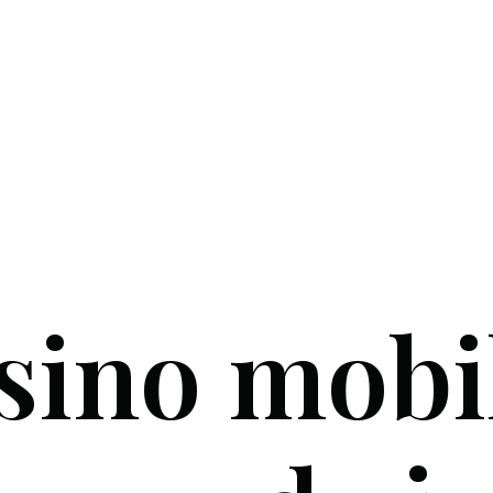
asino mobi