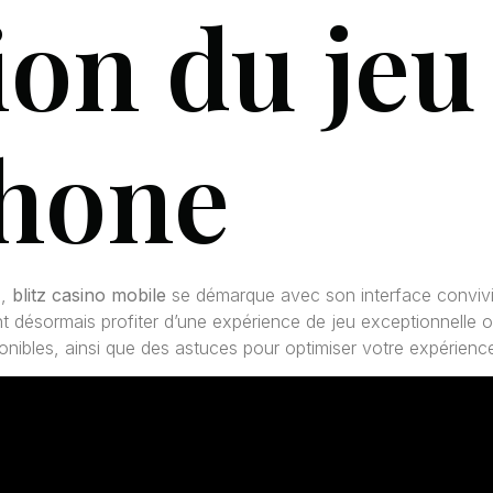
ion du jeu
hone
e,
blitz casino mobile
se démarque avec son interface convivia
désormais profiter d’une expérience de jeu exceptionnelle où q
ponibles, ainsi que des astuces pour optimiser votre expérienc