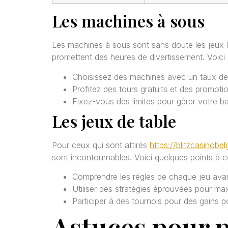
Les machines à sous
Les machines à sous sont sans doute les jeux l
promettent des heures de divertissement. Voici
Choisissez des machines avec un taux de 
Profitez des tours gratuits et des promoti
Fixez-vous des limites pour gérer votre ba
Les jeux de table
Pour ceux qui sont attirés
https://blitzcasinobe
sont incontournables. Voici quelques points à c
Comprendre les règles de chaque jeu av
Utiliser des stratégies éprouvées pour ma
Participer à des tournois pour des gains po
Astuces pour p