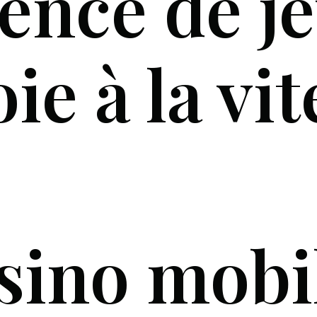
ience de j
ie à la vi
sino mobil