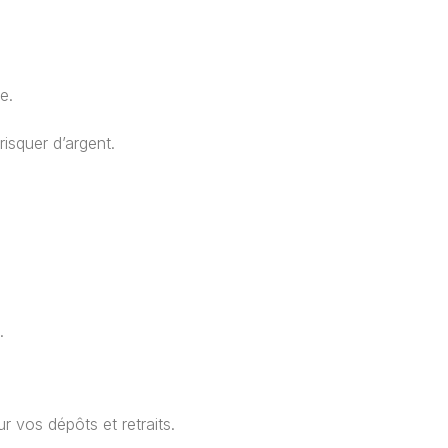
e.
isquer d’argent.
.
r vos dépôts et retraits.