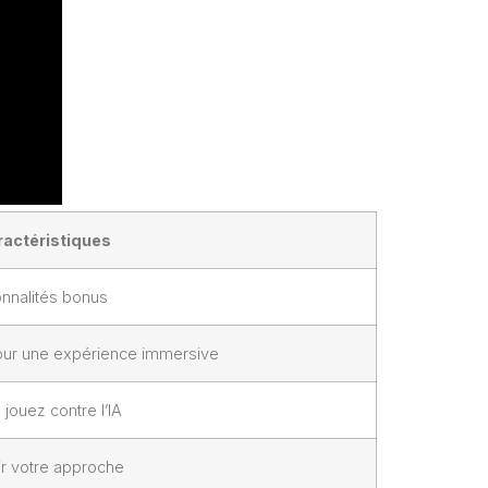
ractéristiques
onnalités bonus
pour une expérience immersive
 jouez contre l’IA
ir votre approche