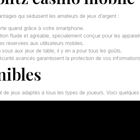
antages qui séduisent les amateurs de jeux d’argent :
rte quand grâce à votre smartphone.
ion fluide et agréable, spécialement conçue pour les appareil
es réservées aux utilisateurs mobiles.
ous aux jeux de table, il y en a pour tous les goûts.
urité avancés garantissent la protection de vos informations
nibles
 de jeux adaptés à tous les types de joueurs. Voici quelques 