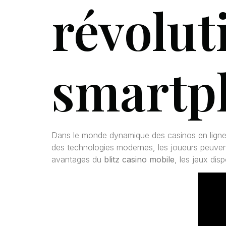
révolut
smartp
Dans le monde dynamique des casinos en lign
des technologies modernes, les joueurs peuvent 
avantages du
blitz casino mobile
, les jeux dis