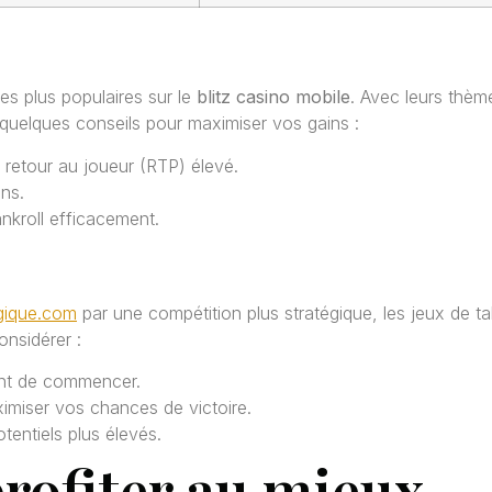
es plus populaires sur le
blitz casino mobile
. Avec leurs thèm
 quelques conseils pour maximiser vos gains :
retour au joueur (RTP) élevé.
ons.
nkroll efficacement.
lgique.com
par une compétition plus stratégique, les jeux de tab
onsidérer :
ant de commencer.
ximiser vos chances de victoire.
tentiels plus élevés.
rofiter au mieux