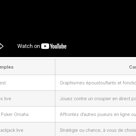
mples
Ca
est
Graphismes époustouflants et foncti
s live
Jouez contre un croupier en direct 
, Poker Omaha
Affrontez d’autres joueurs en ligne ou
ackjack live
Stratégie ou chance, à vous de chois