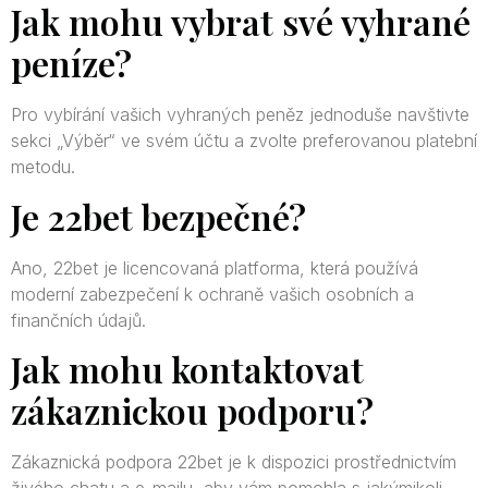
Jak mohu vybrat své vyhrané
peníze?
Pro vybírání vašich vyhraných peněz jednoduše navštivte
sekci „Výběr“ ve svém účtu a zvolte preferovanou platební
metodu.
Je 22bet bezpečné?
Ano, 22bet je licencovaná platforma, která používá
moderní zabezpečení k ochraně vašich osobních a
finančních údajů.
Jak mohu kontaktovat
zákaznickou podporu?
Zákaznická podpora 22bet je k dispozici prostřednictvím