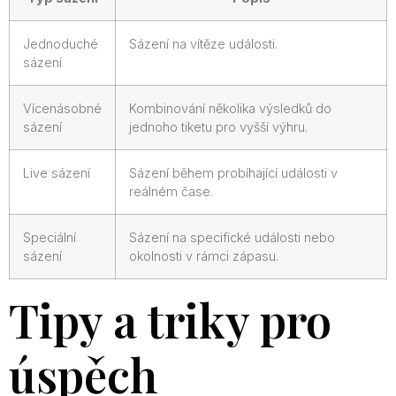
Jednoduché
Sázení na vítěze události.
sázení
Vícenásobné
Kombinování několika výsledků do
sázení
jednoho tiketu pro vyšší výhru.
Live sázení
Sázení během probíhající události v
reálném čase.
Speciální
Sázení na specifické události nebo
sázení
okolnosti v rámci zápasu.
Tipy a triky pro
úspěch