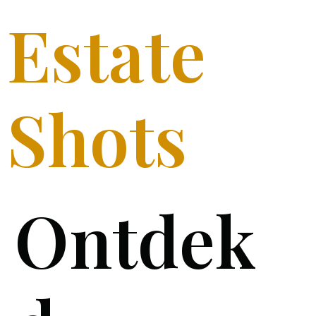
Estate
Shots
Ontdek