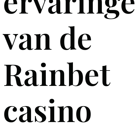
ervaring
van de
Rainbet
casino