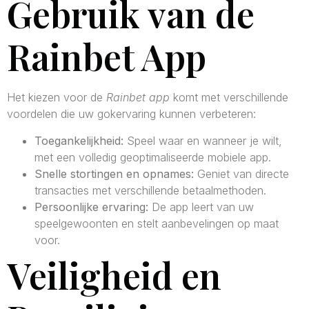
Gebruik van de
Rainbet App
Het kiezen voor de
Rainbet app
komt met verschillende
voordelen die uw gokervaring kunnen verbeteren:
Toegankelijkheid:
Speel waar en wanneer je wilt,
met een volledig geoptimaliseerde mobiele app.
Snelle stortingen en opnames:
Geniet van directe
transacties met verschillende betaalmethoden.
Persoonlijke ervaring:
De app leert van uw
speelgewoonten en stelt aanbevelingen op maat
voor.
Veiligheid en