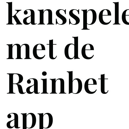
kansspel
met de
Rainbet
app