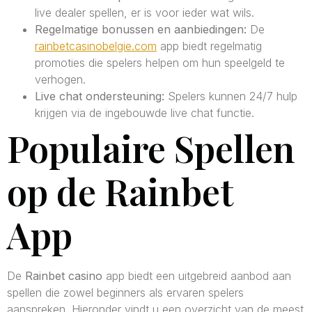
live dealer spellen, er is voor ieder wat wils.
Regelmatige bonussen en aanbiedingen:
De
rainbetcasinobelgie.com
app biedt regelmatig
promoties die spelers helpen om hun speelgeld te
verhogen.
Live chat ondersteuning:
Spelers kunnen 24/7 hulp
krijgen via de ingebouwde live chat functie.
Populaire Spellen
op de Rainbet
App
De
Rainbet casino
app biedt een uitgebreid aanbod aan
spellen die zowel beginners als ervaren spelers
aanspreken. Hieronder vindt u een overzicht van de meest