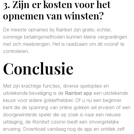
3. Zijn er kosten voor het
opnemen van winsten?
De meeste opnames bij Rainbet zijn gratis; echter,
sommige betalingsmethoden kunnen kleine vergoedingen
met zich meebrengen. Het is raadzaam om dit vooraf te
controleren.
Conclusie
Met zijn krachtige functies, diverse spelopties en
uitstekende beveiliging is de
Rainbet app
een uitstekende
keuze voor iedere gokliefhebber. Of u nu een beginner
bent die de spanning van online gokken wil ervaren of een
doorgewinterde speler die op zoek is naar een nieuwe
uitdaging, de
Rainbet casino
biedt een onvergetelijke
ervaring. Download vandaag nog de app en ontdek zelf