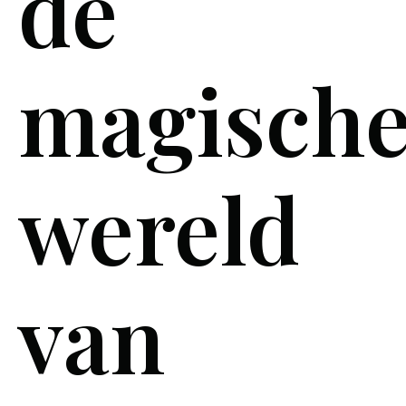
de
magisch
wereld
van