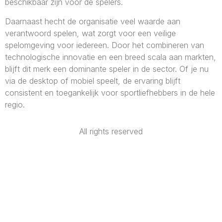
beschikbaar zijn voor de spelers.
Daarnaast hecht de organisatie veel waarde aan
verantwoord spelen, wat zorgt voor een veilige
spelomgeving voor iedereen. Door het combineren van
technologische innovatie en een breed scala aan markten,
blijft dit merk een dominante speler in de sector. Of je nu
via de desktop of mobiel speelt, de ervaring blijft
consistent en toegankelijk voor sportliefhebbers in de hele
regio.
All rights reserved