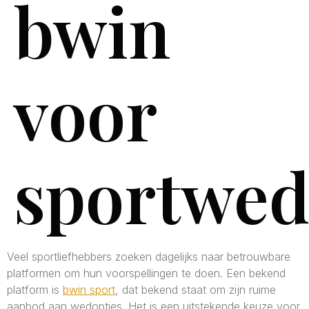
bwin
voor
sportwe
Veel sportliefhebbers zoeken dagelijks naar betrouwbare
platformen om hun voorspellingen te doen. Een bekend
platform is
bwin sport
, dat bekend staat om zijn ruime
aanbod aan wedopties. Het is een uitstekende keuze voor