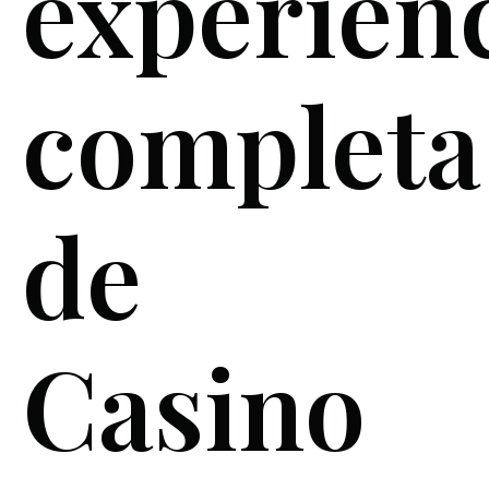
experien
completa
de
Casino