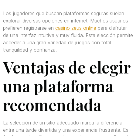
Los jugadores que buscan plataformas seguras suelen
explorar diversas opciones en internet. Muchos usuarios
prefieren registrarse en
casino zeus online
para disfrutar
de una interfaz intuitiva y muy fluida. Esta elección permite
acceder a una gran variedad de juegos con total
tranquilidad y confianza.
Ventajas de elegir
una plataforma
recomendada
La selección de un sitio adecuado marca la diferencia
entre una tarde divertida y una experiencia frustrante. Es