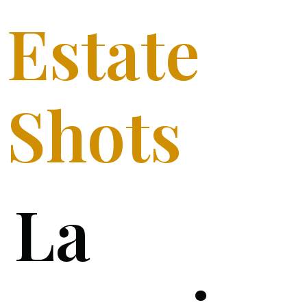
Estate
Shots
La